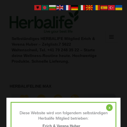
Selbständiges HERBALIFE Mitglied Erich &
Verena Huber – Zelglistr.7 5622
MENÜ
UND
Waltenschwil, Tel. +41 79 248 35 22 – Starte
WIDGETS
deine Wellness‑Routine heute. Hochwertige
Produkte. Schnelle Lieferung.
HERBALIFELINE MAX
x
Diese Website wird von folgendem selbständigen
Herbalife Mitglied betrieben:
Erich & Verena Huber