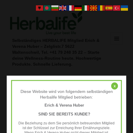
Selbständiges HERBALIFE Mitglied Erich &
Verena Huber – Zelglistr.7 5622
MENÜ
UND
Waltenschwil, Tel. +41 79 248 35 22 – Starte
WIDGETS
deine Wellness‑Routine heute. Hochwertige
Produkte. Schnelle Lieferung.
x
Geschützt: Unterlagen
Diese Website wird von folgendem selbständigen
Herbalife Mitglied betrieben:
Dieser Inhalt ist passwortgeschützt. Bitte gib unten das Passwort
Erich & Verena Huber
ein, um ihn anzeigen zu können.
SIND SIE BEREITS KUNDE?
PASSWORT:
Share on:
Die Beziehung zu dem Sie persönlich betreuenden Mitglied
ist der Schlüssel zur Erreichung Ihrer Ernährungsziele.
WhatsApp
Wenn Erich & Verena Huber nicht dieses Mitglied ist,